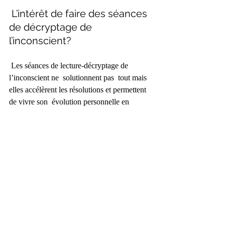
 L’intérêt de faire des séances 
de décryptage de 
l’inconscient?
 Les séances de lecture-décryptage de 
l’inconscient ne  solutionnent pas  tout mais 
elles accélèrent les résolutions et permettent 
de vivre son  évolution personnelle en 
conscience.
 Souvent certains « problèmes » doivent être 
vécus dans la matière avant de pouvoir être 
« évacués » en thérapie.
 Les séances permettent de se connaître, de 
prendre du recul sur sa vie  et les épreuves, 
et de fluidifier l’action. Très important car 
l’action  est le moyen principal à notre 
disposition pour dire à son inconscient :  
c’est ça que je veux!